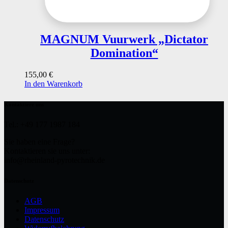
MAGNUM Vuurwerk „Dictator
Domination“
155,00
€
In den Warenkorb
Kontaktiere uns
Tel.: +49 177 1987 184
Sie haben eine Frage?
Kontaktieren sie uns unter:
info@rheinland-pyrotechnik.de
Datenschutz
AGB
Impressum
Datenschutz