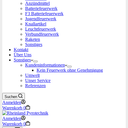
Anzündmittel
Batteriefeuerwerk
F3 Batteriefeuerwerk
Jugendfeuerwerk​
Knallartikel
Leuchtfeuerwerk​
Verbundfeuerwerk
Raketen
Sonstiges
Kontakt
Über Uns
Sonstiges
Kundeninformationen
Kein Feuerwerk ohne Genehmigung
Umwelt
Unser Service
Referenzen
Suchen
Anmelden
Warenkorb
0
Anmelden
Warenkorb
0