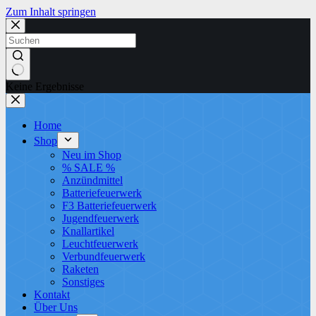
Zum Inhalt springen
Keine Ergebnisse
Home
Shop
Neu im Shop
% SALE %
Anzündmittel
Batteriefeuerwerk
F3 Batteriefeuerwerk
Jugendfeuerwerk​
Knallartikel
Leuchtfeuerwerk​
Verbundfeuerwerk
Raketen
Sonstiges
Kontakt
Über Uns