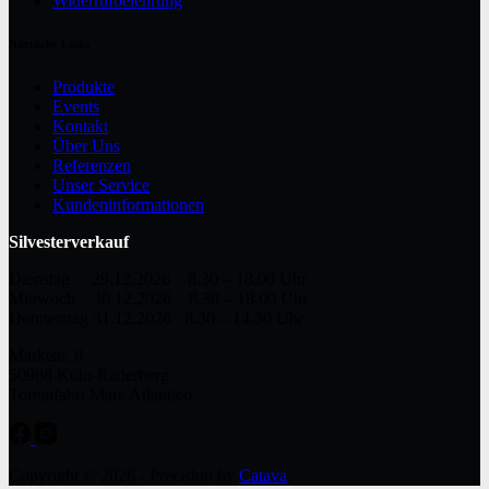
Widerrufbelehrung
Nützliche Links
Produkte
Events
Kontakt
Über Uns
Referenzen
Unser Service
Kundeninformationen
Silvesterverkauf
Dienstag 29.12.2026 8.30 – 18.00 Uhr
Mittwoch 30.12.2026 8.30 – 18.00 Uhr
Donnerstag 31.12.2026 8.30 – 14.30 Uhr
Marktstr. 8
50968 Köln-Raderberg
Toreinfahrt Mare Atlantico
Copyright © 2026 - Precision by
Catava
.