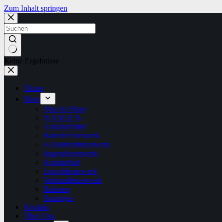
Zum Inhalt springen
Keine Ergebnisse
Home
Shop
Neu im Shop
% SALE %
Anzündmittel
Batteriefeuerwerk
F3 Batteriefeuerwerk
Jugendfeuerwerk​
Knallartikel
Leuchtfeuerwerk​
Verbundfeuerwerk
Raketen
Sonstiges
Kontakt
Über Uns