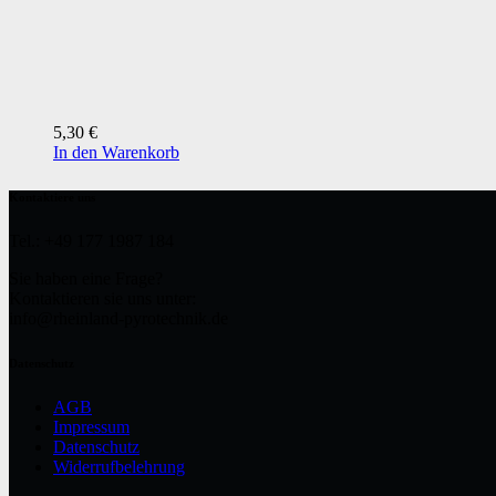
5,30
€
In den Warenkorb
Kontaktiere uns
Tel.: +49 177 1987 184
Sie haben eine Frage?
Kontaktieren sie uns unter:
info@rheinland-pyrotechnik.de
Datenschutz
AGB
Impressum
Datenschutz
Widerrufbelehrung