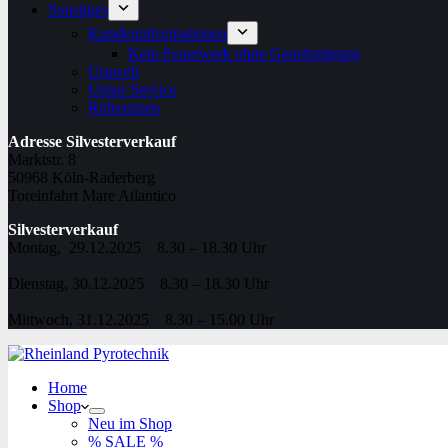
Sonstiges
Kundeninformationen
Kein Feuerwerk ohne Genehmigung
Umwelt
Unser Service
Referenzen
Adresse Silvesterverkauf
Marktstr. 8
50968 Köln-Raderberg
Toreinfahrt Mare Atlantico
Silvesterverkauf
Montag, 29.12.2025 8.30 – 18.30 Uhr
Dienstag, 30.12.2025 8.30 – 18.30 Uhr
Mittwoch, 31.12.2025 8.30 – 15.00 Uhr
Home
Shop
Neu im Shop
% SALE %