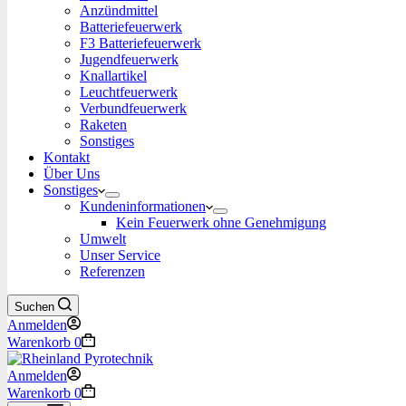
Anzündmittel
Batteriefeuerwerk
F3 Batteriefeuerwerk
Jugendfeuerwerk​
Knallartikel
Leuchtfeuerwerk​
Verbundfeuerwerk
Raketen
Sonstiges
Kontakt
Über Uns
Sonstiges
Kundeninformationen
Kein Feuerwerk ohne Genehmigung
Umwelt
Unser Service
Referenzen
Suchen
Anmelden
Warenkorb
0
Anmelden
Warenkorb
0