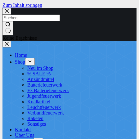
Zum Inhalt springen
Keine Ergebnisse
Home
Shop
Neu im Shop
% SALE %
Anzündmittel
Batteriefeuerwerk
F3 Batteriefeuerwerk
Jugendfeuerwerk​
Knallartikel
Leuchtfeuerwerk​
Verbundfeuerwerk
Raketen
Sonstiges
Kontakt
Über Uns