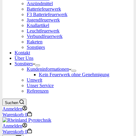
Anzündmittel
Batteriefeuerwerk
F3 Batteriefeuerwerk
Jugendfeuerwerk​
Knallartikel
Leuchtfeuerwerk​
Verbundfeuerwerk
Raketen
Sonstiges
Kontakt
Über Uns
Sonstiges
Kundeninformationen
Kein Feuerwerk ohne Genehmigung
Umwelt
Unser Service
Referenzen
Suchen
Anmelden
Warenkorb
0
Anmelden
Warenkorb
0