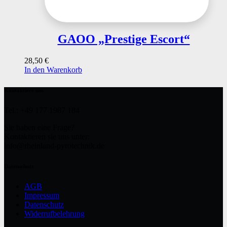
GAOO „Prestige Escort“
28,50
€
In den Warenkorb
Kontaktiere uns
Tel.: +49 177 1987 184
Sie haben eine Frage?
Kontaktieren sie uns unter:
info@rheinland-pyrotechnik.de
Datenschutz
AGB
Impressum
Datenschutz
Widerrufbelehrung