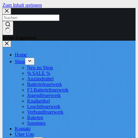
Zum Inhalt springen
Keine Ergebnisse
Home
Shop
Neu im Shop
% SALE %
Anzündmittel
Batteriefeuerwerk
F3 Batteriefeuerwerk
Jugendfeuerwerk​
Knallartikel
Leuchtfeuerwerk​
Verbundfeuerwerk
Raketen
Sonstiges
Kontakt
Über Uns