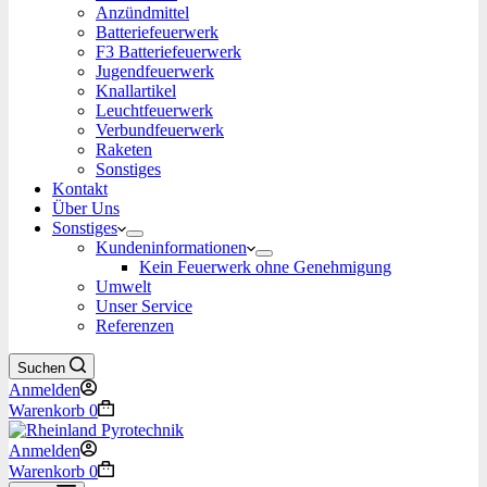
Anzündmittel
Batteriefeuerwerk
F3 Batteriefeuerwerk
Jugendfeuerwerk​
Knallartikel
Leuchtfeuerwerk​
Verbundfeuerwerk
Raketen
Sonstiges
Kontakt
Über Uns
Sonstiges
Kundeninformationen
Kein Feuerwerk ohne Genehmigung
Umwelt
Unser Service
Referenzen
Suchen
Anmelden
Warenkorb
0
Anmelden
Warenkorb
0