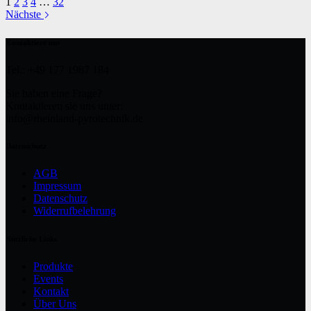
1
2
3
4
…
32
Nächste
Kontaktiere uns
Tel.: +49 177 1987 184
Sie haben eine Frage?
Kontaktieren sie uns unter:
info@rheinland-pyrotechnik.de
Datenschutz
AGB
Impressum
Datenschutz
Widerrufbelehrung
Nützliche Links
Produkte
Events
Kontakt
Über Uns