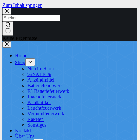
Zum Inhalt springen
Keine Ergebnisse
Home
Shop
Neu im Shop
% SALE %
Anzündmittel
Batteriefeuerwerk
F3 Batteriefeuerwerk
Jugendfeuerwerk​
Knallartikel
Leuchtfeuerwerk​
Verbundfeuerwerk
Raketen
Sonstiges
Kontakt
Über Uns