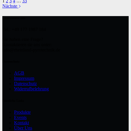
1
2
3
4
…
33
Nächste
Kontaktiere uns
Tel.: +49 177 1987 184
Sie haben eine Frage?
Kontaktieren sie uns unter:
info@rheinland-pyrotechnik.de
Datenschutz
AGB
Impressum
Datenschutz
Widerrufbelehrung
Nützliche Links
Produkte
Events
Kontakt
Über Uns