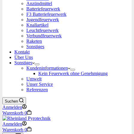
Anzündmittel
Batteriefeuerwerk
F3 Batteriefeuerwerk
Jugendfeuerwerk​
Knallartikel
Leuchtfeuerwerk​
Verbundfeuerwerk
Raketen
Sonstiges
Kontakt
Über Uns
Sonstiges
Kundeninformationen
Kein Feuerwerk ohne Genehmigung
Umwelt
Unser Service
Referenzen
Suchen
Anmelden
Warenkorb
0
Anmelden
Warenkorb
0