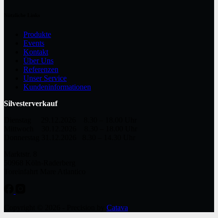
Nützliche Links
Produkte
Events
Kontakt
Über Uns
Referenzen
Unser Service
Kundeninformationen
Silvesterverkauf
Dienstag 29.12.2026 8.30 – 18.00 Uhr
Mittwoch 30.12.2026 8.30 – 18.00 Uhr
Donnerstag 31.12.2026 8.30 – 14.30 Uhr
Marktstr. 8
50968 Köln-Raderberg
Toreinfahrt Mare Atlantico
Copyright © 2026 - Precision by
Catava
.