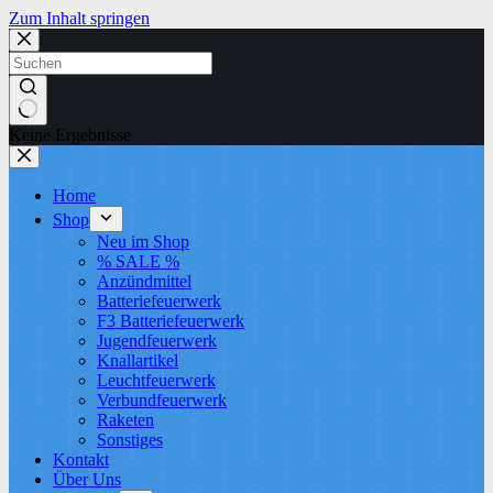
Zum Inhalt springen
Keine Ergebnisse
Home
Shop
Neu im Shop
% SALE %
Anzündmittel
Batteriefeuerwerk
F3 Batteriefeuerwerk
Jugendfeuerwerk​
Knallartikel
Leuchtfeuerwerk​
Verbundfeuerwerk
Raketen
Sonstiges
Kontakt
Über Uns