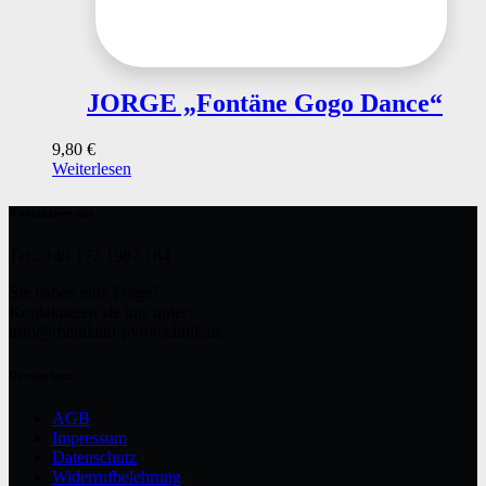
JORGE „Fontäne Gogo Dance“
9,80
€
Weiterlesen
Kontaktiere uns
Tel.: +49 177 1987 184
Sie haben eine Frage?
Kontaktieren sie uns unter:
info@rheinland-pyrotechnik.de
Datenschutz
AGB
Impressum
Datenschutz
Widerrufbelehrung