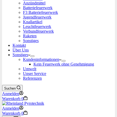
Anzündmittel
Batteriefeuerwerk
F3 Batteriefeuerwerk
Jugendfeuerwerk​
Knallartikel
Leuchtfeuerwerk​
Verbundfeuerwerk
Raketen
Sonstiges
Kontakt
Über Uns
Sonstiges
Kundeninformationen
Kein Feuerwerk ohne Genehmigung
Umwelt
Unser Service
Referenzen
Suchen
Anmelden
Warenkorb
0
Anmelden
Warenkorb
0