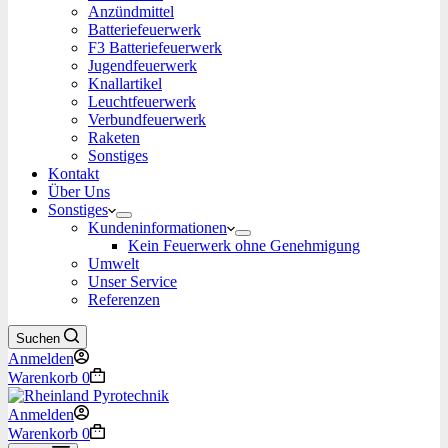
Anzündmittel
Batteriefeuerwerk
F3 Batteriefeuerwerk
Jugendfeuerwerk​
Knallartikel
Leuchtfeuerwerk​
Verbundfeuerwerk
Raketen
Sonstiges
Kontakt
Über Uns
Sonstiges
Kundeninformationen
Kein Feuerwerk ohne Genehmigung
Umwelt
Unser Service
Referenzen
Suchen
Anmelden
Warenkorb
0
Anmelden
Warenkorb
0