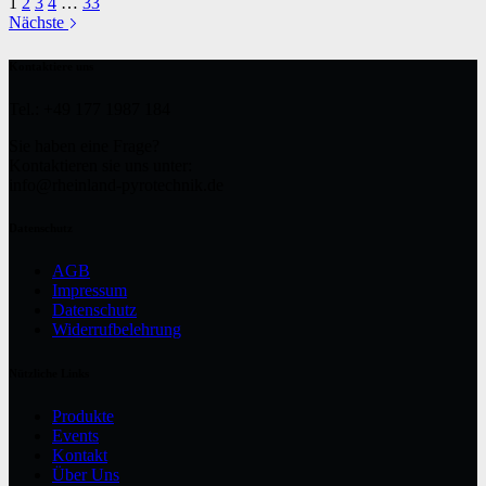
1
2
3
4
…
33
Nächste
Kontaktiere uns
Tel.: +49 177 1987 184
Sie haben eine Frage?
Kontaktieren sie uns unter:
info@rheinland-pyrotechnik.de
Datenschutz
AGB
Impressum
Datenschutz
Widerrufbelehrung
Nützliche Links
Produkte
Events
Kontakt
Über Uns