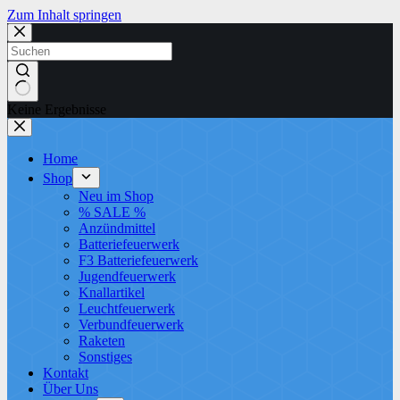
Zum Inhalt springen
Keine Ergebnisse
Home
Shop
Neu im Shop
% SALE %
Anzündmittel
Batteriefeuerwerk
F3 Batteriefeuerwerk
Jugendfeuerwerk​
Knallartikel
Leuchtfeuerwerk​
Verbundfeuerwerk
Raketen
Sonstiges
Kontakt
Über Uns