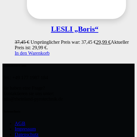
LESLI „Boris“
37,45
€
Ursprünglicher Preis war: 37,45 €
29,99
€
Aktueller
Preis ist: 29,99 €.
In den Warenkorb
Kontaktiere uns
Tel.: +49 177 1987 184
Sie haben eine Frage?
Kontaktieren sie uns unter:
info@rheinland-pyrotechnik.de
Datenschutz
AGB
Impressum
Datenschutz