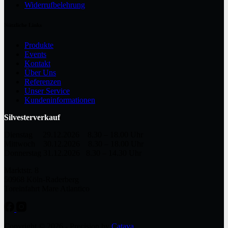
Widerrufbelehrung
Nützliche Links
Produkte
Events
Kontakt
Über Uns
Referenzen
Unser Service
Kundeninformationen
Silvesterverkauf
Dienstag 29.12.2026 8.30 – 18.00 Uhr
Mittwoch 30.12.2026 8.30 – 18.00 Uhr
Donnerstag 31.12.2026 8.30 – 14.30 Uhr
Marktstr. 8
50968 Köln-Raderberg
Toreinfahrt Mare Atlantico
Copyright © 2026 - Precision by
Catava
.