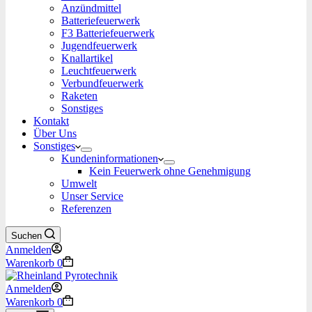
Anzündmittel
Batteriefeuerwerk
F3 Batteriefeuerwerk
Jugendfeuerwerk​
Knallartikel
Leuchtfeuerwerk​
Verbundfeuerwerk
Raketen
Sonstiges
Kontakt
Über Uns
Sonstiges
Kundeninformationen
Kein Feuerwerk ohne Genehmigung
Umwelt
Unser Service
Referenzen
Suchen
Anmelden
Warenkorb
0
Anmelden
Warenkorb
0