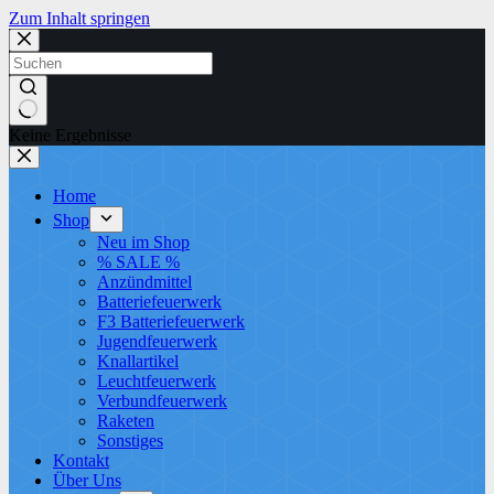
Zum Inhalt springen
Keine Ergebnisse
Home
Shop
Neu im Shop
% SALE %
Anzündmittel
Batteriefeuerwerk
F3 Batteriefeuerwerk
Jugendfeuerwerk​
Knallartikel
Leuchtfeuerwerk​
Verbundfeuerwerk
Raketen
Sonstiges
Kontakt
Über Uns