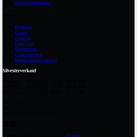
Widerrufbelehrung
Nützliche Links
Produkte
Events
Kontakt
Über Uns
Referenzen
Unser Service
Kundeninformationen
Silvesterverkauf
Dienstag 29.12.2026 8.30 – 18.00 Uhr
Mittwoch 30.12.2026 8.30 – 18.00 Uhr
Donnerstag 31.12.2026 8.30 – 14.30 Uhr
Marktstr. 8
50968 Köln-Raderberg
Toreinfahrt Mare Atlantico
Copyright © 2026 - Precision by
Catava
.