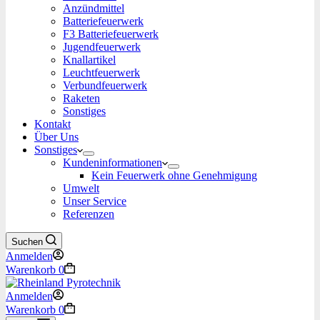
Anzündmittel
Batteriefeuerwerk
F3 Batteriefeuerwerk
Jugendfeuerwerk​
Knallartikel
Leuchtfeuerwerk​
Verbundfeuerwerk
Raketen
Sonstiges
Kontakt
Über Uns
Sonstiges
Kundeninformationen
Kein Feuerwerk ohne Genehmigung
Umwelt
Unser Service
Referenzen
Suchen
Anmelden
Warenkorb
0
Anmelden
Warenkorb
0