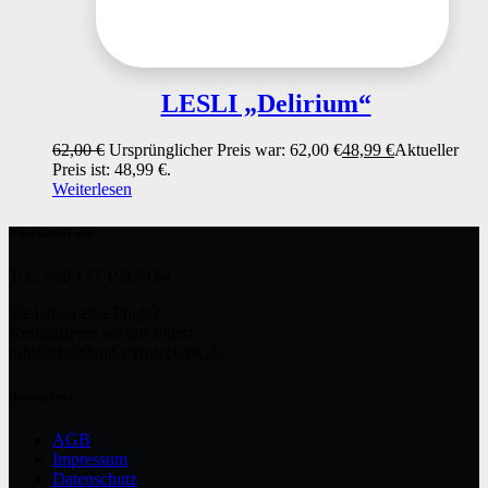
LESLI „Delirium“
62,00
€
Ursprünglicher Preis war: 62,00 €
48,99
€
Aktueller
Preis ist: 48,99 €.
Weiterlesen
Kontaktiere uns
Tel.: +49 177 1987 184
Sie haben eine Frage?
Kontaktieren sie uns unter:
info@rheinland-pyrotechnik.de
Datenschutz
AGB
Impressum
Datenschutz