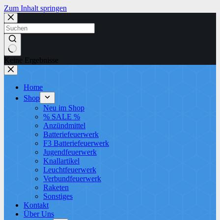
Zum Inhalt springen
Keine Ergebnisse
Home
Shop
Neu im Shop
% SALE %
Anzündmittel
Batteriefeuerwerk
F3 Batteriefeuerwerk
Jugendfeuerwerk​
Knallartikel
Leuchtfeuerwerk​
Verbundfeuerwerk
Raketen
Sonstiges
Kontakt
Über Uns