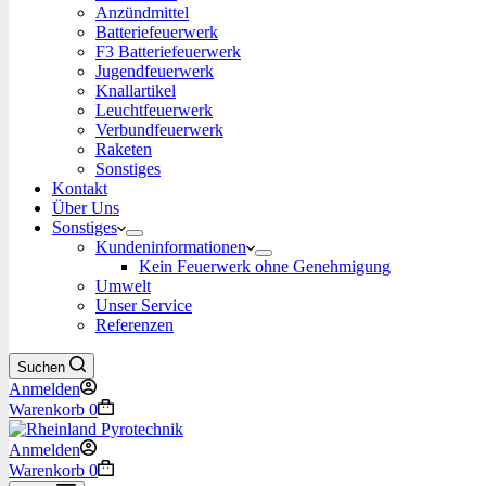
Anzündmittel
Batteriefeuerwerk
F3 Batteriefeuerwerk
Jugendfeuerwerk​
Knallartikel
Leuchtfeuerwerk​
Verbundfeuerwerk
Raketen
Sonstiges
Kontakt
Über Uns
Sonstiges
Kundeninformationen
Kein Feuerwerk ohne Genehmigung
Umwelt
Unser Service
Referenzen
Suchen
Anmelden
Warenkorb
0
Anmelden
Warenkorb
0