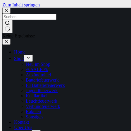
Zum Inhalt springen
Keine Ergebnisse
Home
Shop
Neu im Shop
% SALE %
Anzündmittel
Batteriefeuerwerk
F3 Batteriefeuerwerk
Jugendfeuerwerk​
Knallartikel
Leuchtfeuerwerk​
Verbundfeuerwerk
Raketen
Sonstiges
Kontakt
Über Uns