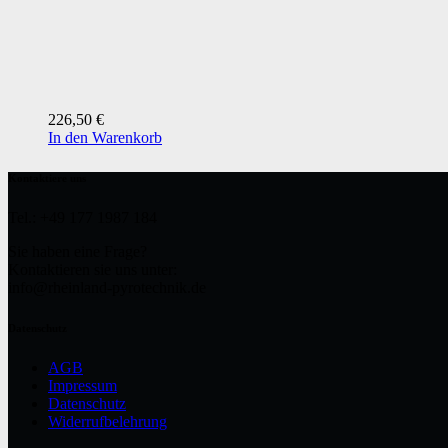
226,50
€
In den Warenkorb
Kontaktiere uns
Tel.: +49 177 1987 184
Sie haben eine Frage?
Kontaktieren sie uns unter:
info@rheinland-pyrotechnik.de
Datenschutz
AGB
Impressum
Datenschutz
Widerrufbelehrung