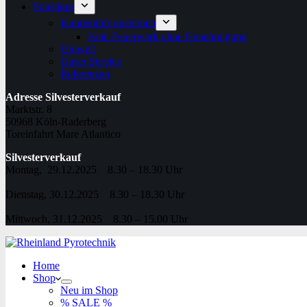
Sonstiges
Kundeninformationen
Kein Feuerwerk ohne Genehmigung
Umwelt
Unser Service
Referenzen
Adresse Silvesterverkauf
Marktstr. 8
50968 Köln-Raderberg
Toreinfahrt Mare Atlantico
Silvesterverkauf
Montag, 29.12.2025 8.30 – 18.30 Uhr
Dienstag, 30.12.2025 8.30 – 18.30 Uhr
Mittwoch, 31.12.2025 8.30 – 15.00 Uhr
Home
Shop
Neu im Shop
% SALE %