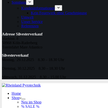
Sonstiges
Kundeninformationen
Kein Feuerwerk ohne Genehmigung
Umwelt
Unser Service
Referenzen
Adresse Silvesterverkauf
Marktstr. 8
50968 Köln-Raderberg
Toreinfahrt Mare Atlantico
Silvesterverkauf
Montag, 29.12.2025 8.30 – 18.30 Uhr
Dienstag, 30.12.2025 8.30 – 18.30 Uhr
Mittwoch, 31.12.2025 8.30 – 15.00 Uhr
Home
Shop
Neu im Shop
% SALE %