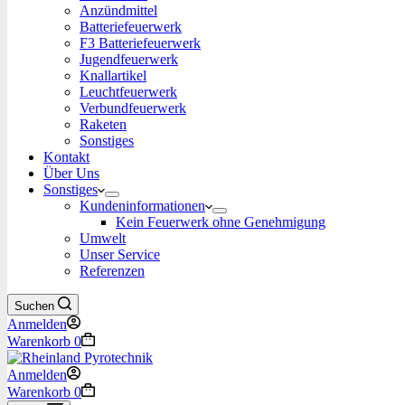
Anzündmittel
Batteriefeuerwerk
F3 Batteriefeuerwerk
Jugendfeuerwerk​
Knallartikel
Leuchtfeuerwerk​
Verbundfeuerwerk
Raketen
Sonstiges
Kontakt
Über Uns
Sonstiges
Kundeninformationen
Kein Feuerwerk ohne Genehmigung
Umwelt
Unser Service
Referenzen
Suchen
Anmelden
Warenkorb
0
Anmelden
Warenkorb
0