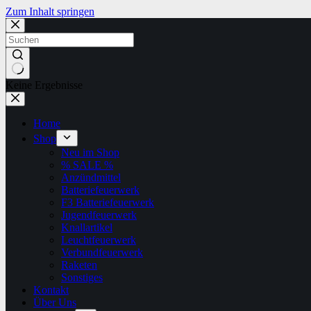
Zum Inhalt springen
Keine Ergebnisse
Home
Shop
Neu im Shop
% SALE %
Anzündmittel
Batteriefeuerwerk
F3 Batteriefeuerwerk
Jugendfeuerwerk​
Knallartikel
Leuchtfeuerwerk​
Verbundfeuerwerk
Raketen
Sonstiges
Kontakt
Über Uns