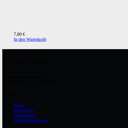
7,80
€
In den Warenkorb
Kontaktiere uns
Tel.: +49 177 1987 184
Sie haben eine Frage?
Kontaktieren sie uns unter:
info@rheinland-pyrotechnik.de
Datenschutz
AGB
Impressum
Datenschutz
Widerrufbelehrung