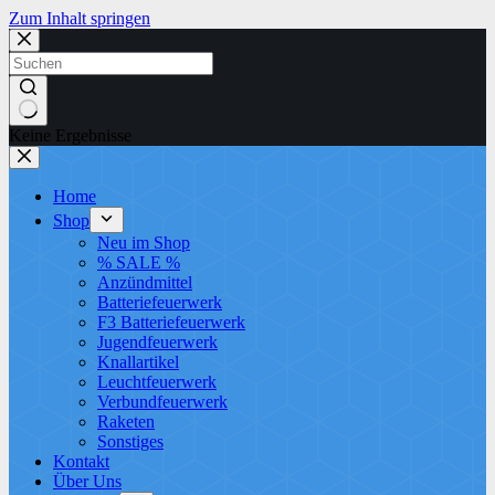
Zum Inhalt springen
Keine Ergebnisse
Home
Shop
Neu im Shop
% SALE %
Anzündmittel
Batteriefeuerwerk
F3 Batteriefeuerwerk
Jugendfeuerwerk​
Knallartikel
Leuchtfeuerwerk​
Verbundfeuerwerk
Raketen
Sonstiges
Kontakt
Über Uns