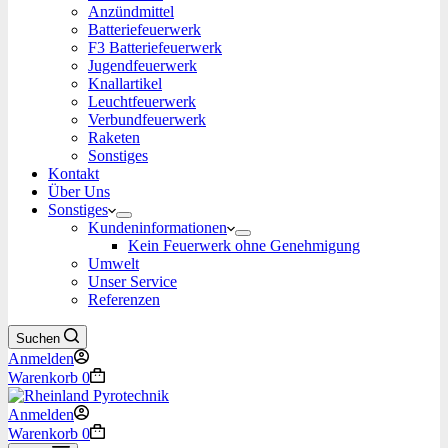
Anzündmittel
Batteriefeuerwerk
F3 Batteriefeuerwerk
Jugendfeuerwerk​
Knallartikel
Leuchtfeuerwerk​
Verbundfeuerwerk
Raketen
Sonstiges
Kontakt
Über Uns
Sonstiges
Kundeninformationen
Kein Feuerwerk ohne Genehmigung
Umwelt
Unser Service
Referenzen
Suchen
Anmelden
Warenkorb
0
Anmelden
Warenkorb
0