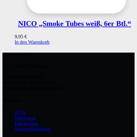
NICO „Smoke Tubes weiß, 6er Btl.“
9,95
€
In den Warenkorb
Kontaktiere uns
Tel.: +49 177 1987 184
Sie haben eine Frage?
Kontaktieren sie uns unter:
info@rheinland-pyrotechnik.de
Datenschutz
AGB
Impressum
Datenschutz
Widerrufbelehrung