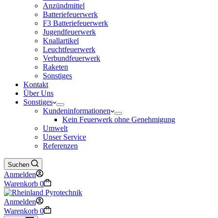
Anzündmittel
Batteriefeuerwerk
F3 Batteriefeuerwerk
Jugendfeuerwerk​
Knallartikel
Leuchtfeuerwerk​
Verbundfeuerwerk
Raketen
Sonstiges
Kontakt
Über Uns
Sonstiges
Kundeninformationen
Kein Feuerwerk ohne Genehmigung
Umwelt
Unser Service
Referenzen
Suchen
Anmelden
Warenkorb
0
Anmelden
Warenkorb
0