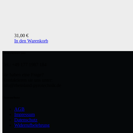
31,00
€
In den Warenkorb
Kontaktiere uns
Tel.: +49 177 1987 184
Sie haben eine Frage?
Kontaktieren sie uns unter:
info@rheinland-pyrotechnik.de
Datenschutz
AGB
Impressum
Datenschutz
Widerrufbelehrung