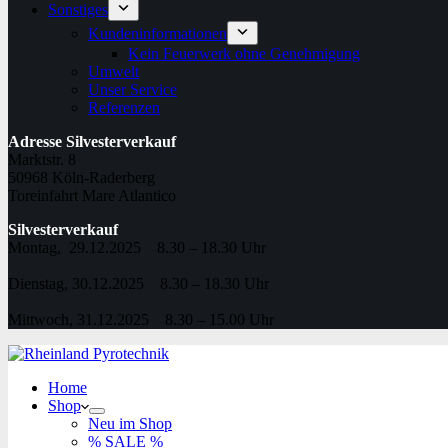
Sonstiges
Kundeninformationen
Kein Feuerwerk ohne Genehmigung
Umwelt
Unser Service
Referenzen
Adresse Silvesterverkauf
Marktstr. 8
50968 Köln-Raderberg
Toreinfahrt Mare Atlantico
Silvesterverkauf
Montag, 29.12.2025 8.30 – 18.30 Uhr
Dienstag, 30.12.2025 8.30 – 18.30 Uhr
Mittwoch, 31.12.2025 8.30 – 15.00 Uhr
Home
Shop
Neu im Shop
% SALE %