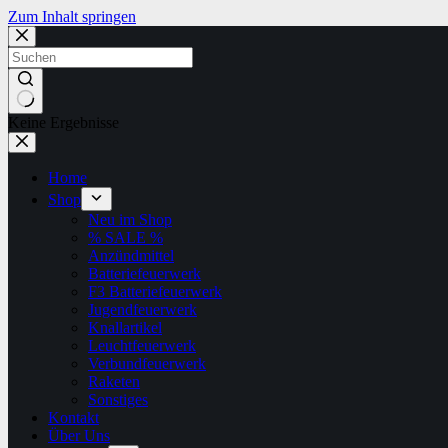
Zum Inhalt springen
Keine Ergebnisse
Home
Shop
Neu im Shop
% SALE %
Anzündmittel
Batteriefeuerwerk
F3 Batteriefeuerwerk
Jugendfeuerwerk​
Knallartikel
Leuchtfeuerwerk​
Verbundfeuerwerk
Raketen
Sonstiges
Kontakt
Über Uns