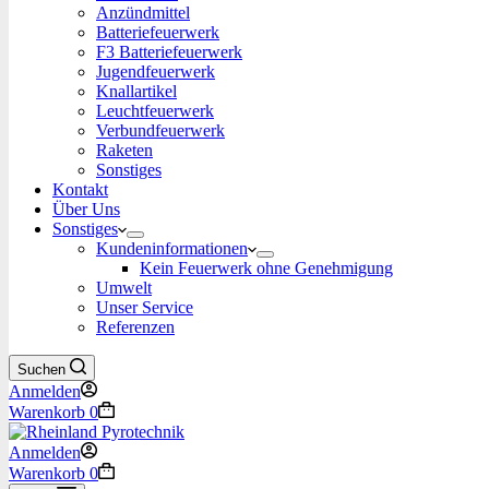
Anzündmittel
Batteriefeuerwerk
F3 Batteriefeuerwerk
Jugendfeuerwerk​
Knallartikel
Leuchtfeuerwerk​
Verbundfeuerwerk
Raketen
Sonstiges
Kontakt
Über Uns
Sonstiges
Kundeninformationen
Kein Feuerwerk ohne Genehmigung
Umwelt
Unser Service
Referenzen
Suchen
Anmelden
Warenkorb
0
Anmelden
Warenkorb
0