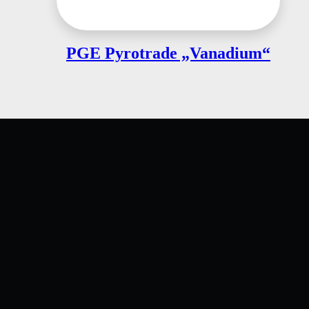
PGE Pyrotrade „Vanadium“