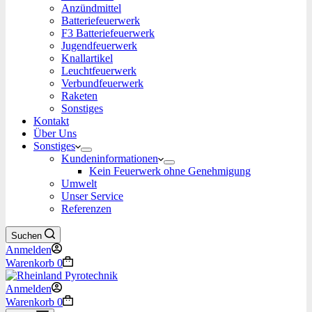
Anzündmittel
Batteriefeuerwerk
F3 Batteriefeuerwerk
Jugendfeuerwerk​
Knallartikel
Leuchtfeuerwerk​
Verbundfeuerwerk
Raketen
Sonstiges
Kontakt
Über Uns
Sonstiges
Kundeninformationen
Kein Feuerwerk ohne Genehmigung
Umwelt
Unser Service
Referenzen
Suchen
Anmelden
Warenkorb
0
Anmelden
Warenkorb
0