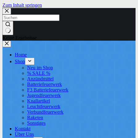
Zum Inhalt springen
Keine Ergebnisse
Home
Shop
Neu im Shop
% SALE %
Anzündmittel
Batteriefeuerwerk
F3 Batteriefeuerwerk
Jugendfeuerwerk​
Knallartikel
Leuchtfeuerwerk​
Verbundfeuerwerk
Raketen
Sonstiges
Kontakt
Über Uns