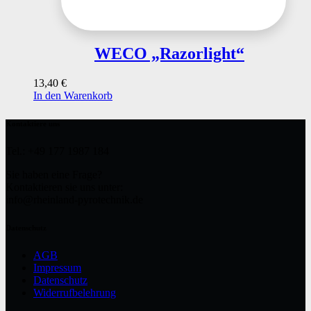
WECO „Razorlight“
13,40
€
In den Warenkorb
Kontaktiere uns
Tel.: +49 177 1987 184
Sie haben eine Frage?
Kontaktieren sie uns unter:
info@rheinland-pyrotechnik.de
Datenschutz
AGB
Impressum
Datenschutz
Widerrufbelehrung