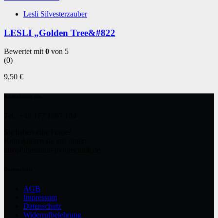
Lesli Silvesterzauber
LESLI „Golden Tree&#822
Bewertet mit
0
von 5
(0)
9,50
€
Kontaktiere uns
Tel.: +49 177 1987 184
Sie haben eine Frage?
Kontaktieren sie uns unter:
info@rheinland-pyrotechnik.de
Datenschutz
AGB
Impressum
Datenschutz
Widerrufbelehrung