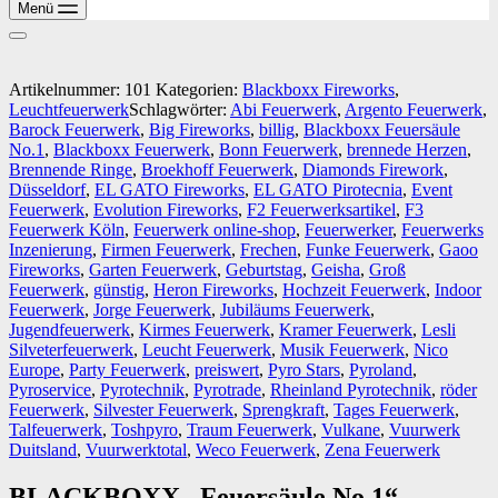
Menü
Artikelnummer:
101
Kategorien:
Blackboxx Fireworks
,
Leuchtfeuerwerk​
Schlagwörter:
Abi Feuerwerk
,
Argento Feuerwerk
,
Barock Feuerwerk
,
Big Fireworks
,
billig
,
Blackboxx Feuersäule
No.1
,
Blackboxx Feuerwerk
,
Bonn Feuerwerk
,
brennede Herzen
,
Brennende Ringe
,
Broekhoff Feuerwerk
,
Diamonds Firework
,
Düsseldorf
,
EL GATO Fireworks
,
EL GATO Pirotecnia
,
Event
Feuerwerk
,
Evolution Fireworks
,
F2 Feuerwerksartikel
,
F3
Feuerwerk Köln
,
Feuerwerk online-shop
,
Feuerwerker
,
Feuerwerks
Inzenierung
,
Firmen Feuerwerk
,
Frechen
,
Funke Feuerwerk
,
Gaoo
Fireworks
,
Garten Feuerwerk
,
Geburtstag
,
Geisha
,
Groß
Feuerwerk
,
günstig
,
Heron Fireworks
,
Hochzeit Feuerwerk
,
Indoor
Feuerwerk
,
Jorge Feuerwerk
,
Jubiläums Feuerwerk
,
Jugendfeuerwerk
,
Kirmes Feuerwerk
,
Kramer Feuerwerk
,
Lesli
Silveterfeuerwerk
,
Leucht Feuerwerk
,
Musik Feuerwerk
,
Nico
Europe
,
Party Feuerwerk
,
preiswert
,
Pyro Stars
,
Pyroland
,
Pyroservice
,
Pyrotechnik
,
Pyrotrade
,
Rheinland Pyrotechnik
,
röder
Feuerwerk
,
Silvester Feuerwerk
,
Sprengkraft
,
Tages Feuerwerk
,
Talfeuerwerk
,
Toshpyro
,
Traum Feuerwerk
,
Vulkane
,
Vuurwerk
Duitsland
,
Vuurwerktotal
,
Weco Feuerwerk
,
Zena Feuerwerk
BLACKBOXX „Feuersäule No.1“