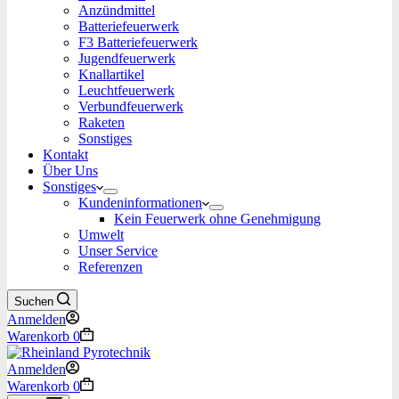
Anzündmittel
Batteriefeuerwerk
F3 Batteriefeuerwerk
Jugendfeuerwerk​
Knallartikel
Leuchtfeuerwerk​
Verbundfeuerwerk
Raketen
Sonstiges
Kontakt
Über Uns
Sonstiges
Kundeninformationen
Kein Feuerwerk ohne Genehmigung
Umwelt
Unser Service
Referenzen
Suchen
Anmelden
Warenkorb
0
Anmelden
Warenkorb
0