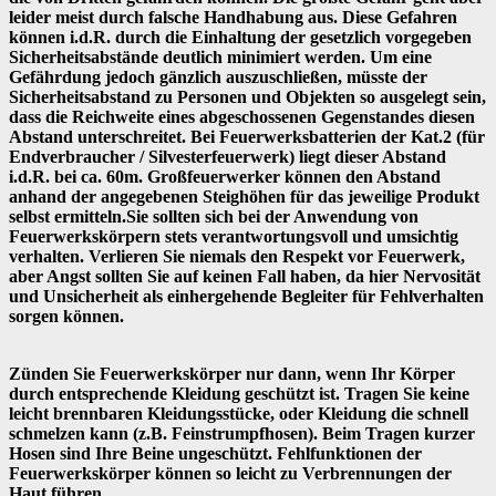
leider meist durch falsche Handhabung aus. Diese Gefahren
können i.d.R. durch die Einhaltung der gesetzlich vorgegeben
Sicherheitsabstände deutlich minimiert werden. Um eine
Gefährdung jedoch gänzlich auszuschließen, müsste der
Sicherheitsabstand zu Personen und Objekten so ausgelegt sein,
dass die Reichweite eines abgeschossenen Gegenstandes diesen
Abstand unterschreitet. Bei Feuerwerksbatterien der Kat.2 (für
Endverbraucher / Silvesterfeuerwerk) liegt dieser Abstand
i.d.R. bei ca. 60m. Großfeuerwerker können den Abstand
anhand der angegebenen Steighöhen für das jeweilige Produkt
selbst ermitteln.Sie sollten sich bei der Anwendung von
Feuerwerkskörpern stets verantwortungsvoll und umsichtig
verhalten. Verlieren Sie niemals den Respekt vor Feuerwerk,
aber Angst sollten Sie auf keinen Fall haben, da hier Nervosität
und Unsicherheit als einhergehende Begleiter für Fehlverhalten
sorgen können.
Zünden Sie Feuerwerkskörper nur dann, wenn Ihr Körper
durch entsprechende Kleidung geschützt ist. Tragen Sie keine
leicht brennbaren Kleidungsstücke, oder Kleidung die schnell
schmelzen kann (z.B. Feinstrumpfhosen). Beim Tragen kurzer
Hosen sind Ihre Beine ungeschützt. Fehlfunktionen der
Feuerwerkskörper können so leicht zu Verbrennungen der
Haut führen.