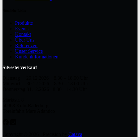
Nützliche Links
Produkte
Events
Kontakt
Über Uns
Referenzen
Unser Service
Kundeninformationen
Silvesterverkauf
Dienstag 29.12.2026 8.30 – 18.00 Uhr
Mittwoch 30.12.2026 8.30 – 18.00 Uhr
Donnerstag 31.12.2026 8.30 – 14.30 Uhr
Marktstr. 8
50968 Köln-Raderberg
Toreinfahrt Mare Atlantico
Copyright © 2026 - Precision by
Catava
.