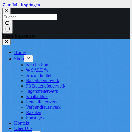
Zum Inhalt springen
Keine Ergebnisse
Home
Shop
Neu im Shop
% SALE %
Anzündmittel
Batteriefeuerwerk
F3 Batteriefeuerwerk
Jugendfeuerwerk​
Knallartikel
Leuchtfeuerwerk​
Verbundfeuerwerk
Raketen
Sonstiges
Kontakt
Über Uns