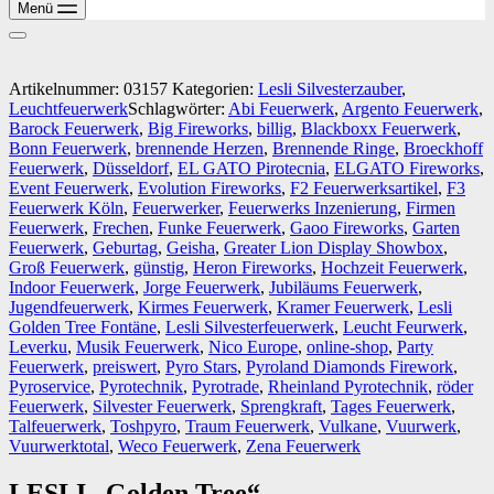
Menü
Artikelnummer:
03157
Kategorien:
Lesli Silvesterzauber
,
Leuchtfeuerwerk​
Schlagwörter:
Abi Feuerwerk
,
Argento Feuerwerk
,
Barock Feuerwerk
,
Big Fireworks
,
billig
,
Blackboxx Feuerwerk
,
Bonn Feuerwerk
,
brennende Herzen
,
Brennende Ringe
,
Broeckhoff
Feuerwerk
,
Düsseldorf
,
EL GATO Pirotecnia
,
ELGATO Fireworks
,
Event Feuerwerk
,
Evolution Fireworks
,
F2 Feuerwerksartikel
,
F3
Feuerwerk Köln
,
Feuerwerker
,
Feuerwerks Inzenierung
,
Firmen
Feuerwerk
,
Frechen
,
Funke Feuerwerk
,
Gaoo Fireworks
,
Garten
Feuerwerk
,
Geburtag
,
Geisha
,
Greater Lion Display Showbox
,
Groß Feuerwerk
,
günstig
,
Heron Fireworks
,
Hochzeit Feuerwerk
,
Indoor Feuerwerk
,
Jorge Feuerwerk
,
Jubiläums Feuerwerk
,
Jugendfeuerwerk
,
Kirmes Feuerwerk
,
Kramer Feuerwerk
,
Lesli
Golden Tree Fontäne
,
Lesli Silvesterfeuerwerk
,
Leucht Feurwerk
,
Leverku
,
Musik Feuerwerk
,
Nico Europe
,
online-shop
,
Party
Feuerwerk
,
preiswert
,
Pyro Stars
,
Pyroland Diamonds Firework
,
Pyroservice
,
Pyrotechnik
,
Pyrotrade
,
Rheinland Pyrotechnik
,
röder
Feuerwerk
,
Silvester Feuerwerk
,
Sprengkraft
,
Tages Feuerwerk
,
Talfeuerwerk
,
Toshpyro
,
Traum Feuerwerk
,
Vulkane
,
Vuurwerk
,
Vuurwerktotal
,
Weco Feuerwerk
,
Zena Feuerwerk
LESLI „Golden Tree“