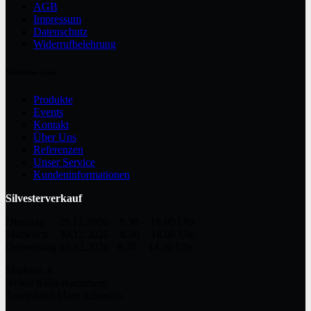
AGB
Impressum
Datenschutz
Widerrufbelehrung
Nützliche Links
Produkte
Events
Kontakt
Über Uns
Referenzen
Unser Service
Kundeninformationen
Silvesterverkauf
Dienstag 29.12.2026 8.30 – 18.00 Uhr
Mittwoch 30.12.2026 8.30 – 18.00 Uhr
Donnerstag 31.12.2026 8.30 – 14.30 Uhr
Marktstr. 8
50968 Köln-Raderberg
Toreinfahrt Mare Atlantico