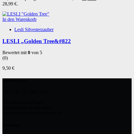
28,99 €.
In den Warenkorb
Lesli Silvesterzauber
LESLI „Golden Tree&#822
Bewertet mit
0
von 5
(0)
9,50
€
Kontaktiere uns
Tel.: +49 177 1987 184
Sie haben eine Frage?
Kontaktieren sie uns unter:
info@rheinland-pyrotechnik.de
Datenschutz