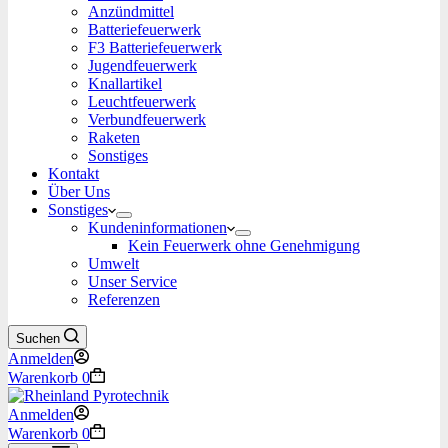
Anzündmittel
Batteriefeuerwerk
F3 Batteriefeuerwerk
Jugendfeuerwerk​
Knallartikel
Leuchtfeuerwerk​
Verbundfeuerwerk
Raketen
Sonstiges
Kontakt
Über Uns
Sonstiges
Kundeninformationen
Kein Feuerwerk ohne Genehmigung
Umwelt
Unser Service
Referenzen
Suchen
Anmelden
Warenkorb
0
Anmelden
Warenkorb
0