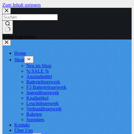
Zum Inhalt springen
Keine Ergebnisse
Home
Shop
Neu im Shop
% SALE %
Anzündmittel
Batteriefeuerwerk
F3 Batteriefeuerwerk
Jugendfeuerwerk​
Knallartikel
Leuchtfeuerwerk​
Verbundfeuerwerk
Raketen
Sonstiges
Kontakt
Über Uns