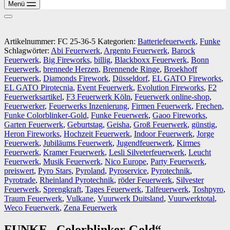
Menü
Artikelnummer:
FC 25-36-5
Kategorien:
Batteriefeuerwerk
,
Funke
Schlagwörter:
Abi Feuerwerk
,
Argento Feuerwerk
,
Barock
Feuerwerk
,
Big Fireworks
,
billig
,
Blackboxx Feuerwerk
,
Bonn
Feuerwerk
,
brennede Herzen
,
Brennende Ringe
,
Broekhoff
Feuerwerk
,
Diamonds Firework
,
Düsseldorf
,
EL GATO Fireworks
,
EL GATO Pirotecnia
,
Event Feuerwerk
,
Evolution Fireworks
,
F2
Feuerwerksartikel
,
F3 Feuerwerk Köln
,
Feuerwerk online-shop
,
Feuerwerker
,
Feuerwerks Inzenierung
,
Firmen Feuerwerk
,
Frechen
,
Funke Colorblinker-Gold
,
Funke Feuerwerk
,
Gaoo Fireworks
,
Garten Feuerwerk
,
Geburtstag
,
Geisha
,
Groß Feuerwerk
,
günstig
,
Heron Fireworks
,
Hochzeit Feuerwerk
,
Indoor Feuerwerk
,
Jorge
Feuerwerk
,
Jubiläums Feuerwerk
,
Jugendfeuerwerk
,
Kirmes
Feuerwerk
,
Kramer Feuerwerk
,
Lesli Silveterfeuerwerk
,
Leucht
Feuerwerk
,
Musik Feuerwerk
,
Nico Europe
,
Party Feuerwerk
,
preiswert
,
Pyro Stars
,
Pyroland
,
Pyroservice
,
Pyrotechnik
,
Pyrotrade
,
Rheinland Pyrotechnik
,
röder Feuerwerk
,
Silvester
Feuerwerk
,
Sprengkraft
,
Tages Feuerwerk
,
Talfeuerwerk
,
Toshpyro
,
Traum Feuerwerk
,
Vulkane
,
Vuurwerk Duitsland
,
Vuurwerktotal
,
Weco Feuerwerk
,
Zena Feuerwerk
FUNKE „Colorblinker-Gold“