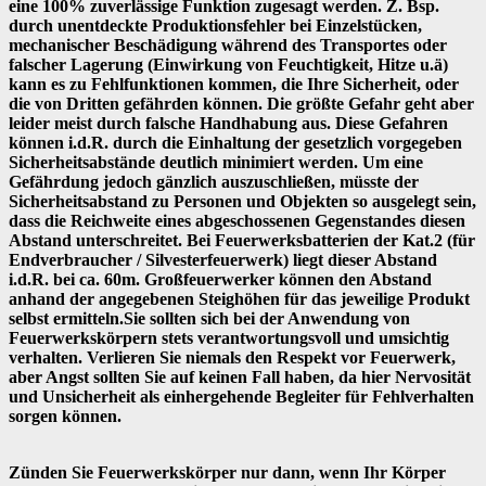
eine 100% zuverlässige Funktion zugesagt werden. Z. Bsp.
durch unentdeckte Produktionsfehler bei Einzelstücken,
mechanischer Beschädigung während des Transportes oder
falscher Lagerung (Einwirkung von Feuchtigkeit, Hitze u.ä)
kann es zu Fehlfunktionen kommen, die Ihre Sicherheit, oder
die von Dritten gefährden können. Die größte Gefahr geht aber
leider meist durch falsche Handhabung aus. Diese Gefahren
können i.d.R. durch die Einhaltung der gesetzlich vorgegeben
Sicherheitsabstände deutlich minimiert werden. Um eine
Gefährdung jedoch gänzlich auszuschließen, müsste der
Sicherheitsabstand zu Personen und Objekten so ausgelegt sein,
dass die Reichweite eines abgeschossenen Gegenstandes diesen
Abstand unterschreitet. Bei Feuerwerksbatterien der Kat.2 (für
Endverbraucher / Silvesterfeuerwerk) liegt dieser Abstand
i.d.R. bei ca. 60m. Großfeuerwerker können den Abstand
anhand der angegebenen Steighöhen für das jeweilige Produkt
selbst ermitteln.Sie sollten sich bei der Anwendung von
Feuerwerkskörpern stets verantwortungsvoll und umsichtig
verhalten. Verlieren Sie niemals den Respekt vor Feuerwerk,
aber Angst sollten Sie auf keinen Fall haben, da hier Nervosität
und Unsicherheit als einhergehende Begleiter für Fehlverhalten
sorgen können.
Zünden Sie Feuerwerkskörper nur dann, wenn Ihr Körper