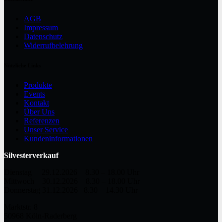
AGB
Impressum
Datenschutz
Widerrufbelehrung
Nützliche Links
Produkte
Events
Kontakt
Über Uns
Referenzen
Unser Service
Kundeninformationen
Silvesterverkauf
Dienstag 29.12.2026 8.30 – 18.00 Uhr
Mittwoch 30.12.2026 8.30 – 18.00 Uhr
Donnerstag 31.12.2026 8.30 – 14.30 Uhr
Marktstr. 8
50968 Köln-Raderberg