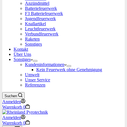
Anzündmittel
Batteriefeuerwerk
F3 Batteriefeuerwerk
Jugendfeuerwerk​
Knallartikel
Leuchtfeuerwerk​
Verbundfeuerwerk
Raketen
Sonstiges
Kontakt
Über Uns
Sonstiges
Kundeninformationen
Kein Feuerwerk ohne Genehmigung
Umwelt
Unser Service
Referenzen
Suchen
Anmelden
Warenkorb
0
Anmelden
Warenkorb
0