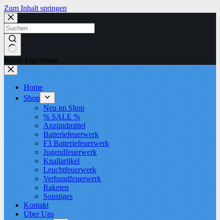
Zum Inhalt springen
Keine Ergebnisse
Home
Shop
Neu im Shop
% SALE %
Anzündmittel
Batteriefeuerwerk
F3 Batteriefeuerwerk
Jugendfeuerwerk​
Knallartikel
Leuchtfeuerwerk​
Verbundfeuerwerk
Raketen
Sonstiges
Kontakt
Über Uns