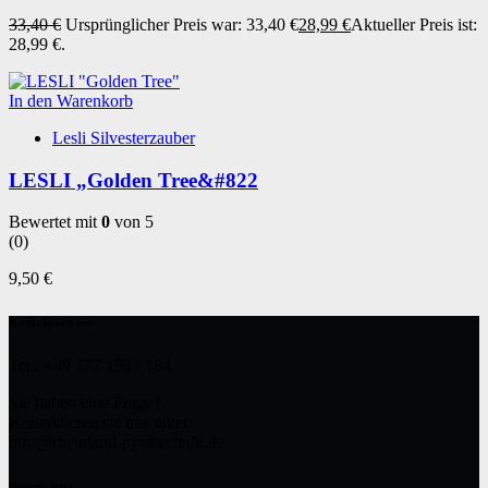
33,40
€
Ursprünglicher Preis war: 33,40 €
28,99
€
Aktueller Preis ist:
28,99 €.
In den Warenkorb
Lesli Silvesterzauber
LESLI „Golden Tree&#822
Bewertet mit
0
von 5
(0)
9,50
€
Kontaktiere uns
Tel.: +49 177 1987 184
Sie haben eine Frage?
Kontaktieren sie uns unter:
info@rheinland-pyrotechnik.de
Datenschutz