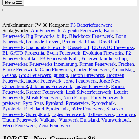
Menü
Artikelnummer:
JW 38
Kategorie:
F3 Batteriefeuerwerk
Schlagwörter:
Abi Feuerwerk
,
Argento Feuerwerk
,
Barock
Feuerwerk
,
Big Fireworks
,
billig
,
Blackboxx Feuerwerk
,
Bonn
Feuerwerk
,
brennede Herzen
,
Brennende Ringe
,
Broekhoff
Feuerwerk
,
Diamonds Firework
,
Düsseldorf
,
EL GATO Fireworks
,
EL GATO Pirotecnia
,
Event Feuerwerk
,
Evolution Fireworks
,
F2
Feuerwerksartikel
,
F3 Feuerwerk Köln
,
Feuerwerk online-shop
,
Feuerwerker
,
Feuerwerks Inzenierung
,
Firmen Feuerwerk
,
Frechen
,
Funke Feuerwerk
,
Gaoo Fireworks
,
Garten Feuerwerk
,
Geburtstag
,
Geisha
,
Groß Feuerwerk
,
günstig
,
Heron Fireworks
,
Hochzeit
Feuerwerk
,
Indoor Feuerwerk
,
Jorge Feuerwerk
,
Jorge New
Generation 8
,
Jubiläums Feuerwerk
,
Jugendfeuerwerk
,
Kirmes
Feuerwerk
,
Kramer Feuerwerk
,
Lesli Silveterfeuerwerk
,
Leucht
Feuerwerk
,
Musik Feuerwerk
,
Nico Europe
,
Party Feuerwerk
,
preiswert
,
Pyro Stars
,
Pyroland
,
Pyroservice
,
Pyrotechnik
,
Pyrotrade
,
Rheinland Pyrotechnik
,
röder Feuerwerk
,
Silvester
Feuerwerk
,
Sprengkraft
,
Tages Feuerwerk
,
Talfeuerwerk
,
Toshpyro
,
Traum Feuerwerk
,
Vulkane
,
Vuurwerk Duitsland
,
Vuurwerktotal
,
Weco Feuerwerk
,
Zena Feuerwerk
JORGE „New Generation 8“