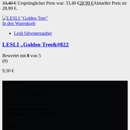
33,40
€
Ursprünglicher Preis war: 33,40 €
28,99
€
Aktueller Preis ist:
28,99 €.
In den Warenkorb
Lesli Silvesterzauber
LESLI „Golden Tree&#822
Bewertet mit
0
von 5
(0)
9,50
€
Kontaktiere uns
Tel.: +49 177 1987 184
Sie haben eine Frage?
Kontaktieren sie uns unter:
info@rheinland-pyrotechnik.de
Datenschutz