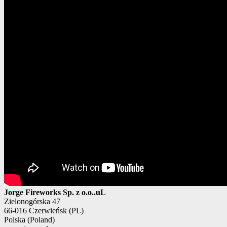
Jorge Fireworks Sp. z o.o..uL
Zielonogórska 47
66-016 Czerwieńsk (PL)
Polska (Poland)