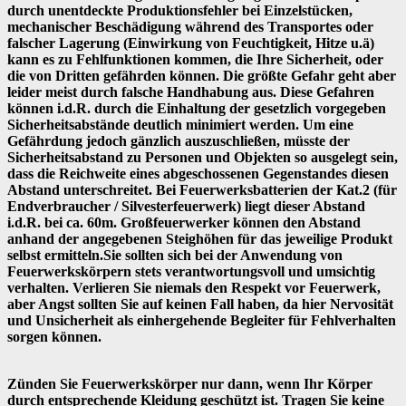
durch unentdeckte Produktionsfehler bei Einzelstücken,
mechanischer Beschädigung während des Transportes oder
falscher Lagerung (Einwirkung von Feuchtigkeit, Hitze u.ä)
kann es zu Fehlfunktionen kommen, die Ihre Sicherheit, oder
die von Dritten gefährden können. Die größte Gefahr geht aber
leider meist durch falsche Handhabung aus. Diese Gefahren
können i.d.R. durch die Einhaltung der gesetzlich vorgegeben
Sicherheitsabstände deutlich minimiert werden. Um eine
Gefährdung jedoch gänzlich auszuschließen, müsste der
Sicherheitsabstand zu Personen und Objekten so ausgelegt sein,
dass die Reichweite eines abgeschossenen Gegenstandes diesen
Abstand unterschreitet. Bei Feuerwerksbatterien der Kat.2 (für
Endverbraucher / Silvesterfeuerwerk) liegt dieser Abstand
i.d.R. bei ca. 60m. Großfeuerwerker können den Abstand
anhand der angegebenen Steighöhen für das jeweilige Produkt
selbst ermitteln.Sie sollten sich bei der Anwendung von
Feuerwerkskörpern stets verantwortungsvoll und umsichtig
verhalten. Verlieren Sie niemals den Respekt vor Feuerwerk,
aber Angst sollten Sie auf keinen Fall haben, da hier Nervosität
und Unsicherheit als einhergehende Begleiter für Fehlverhalten
sorgen können.
Zünden Sie Feuerwerkskörper nur dann, wenn Ihr Körper
durch entsprechende Kleidung geschützt ist. Tragen Sie keine