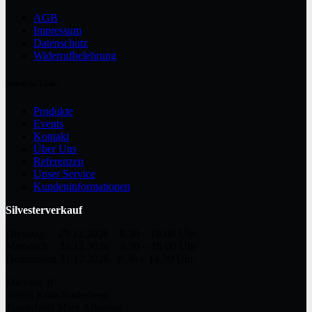
AGB
Impressum
Datenschutz
Widerrufbelehrung
Nützliche Links
Produkte
Events
Kontakt
Über Uns
Referenzen
Unser Service
Kundeninformationen
Silvesterverkauf
Dienstag 29.12.2026 8.30 – 18.00 Uhr
Mittwoch 30.12.2026 8.30 – 18.00 Uhr
Donnerstag 31.12.2026 8.30 – 14.30 Uhr
Marktstr. 8
50968 Köln-Raderberg
Toreinfahrt Mare Atlantico