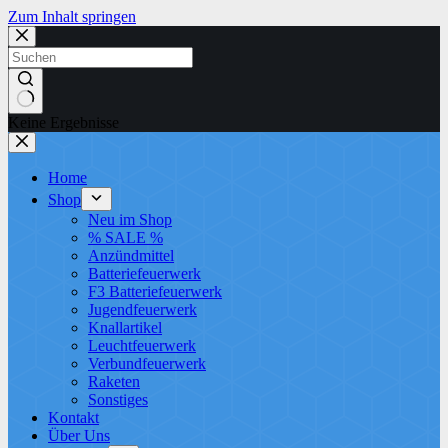
Zum Inhalt springen
Keine Ergebnisse
Home
Shop
Neu im Shop
% SALE %
Anzündmittel
Batteriefeuerwerk
F3 Batteriefeuerwerk
Jugendfeuerwerk​
Knallartikel
Leuchtfeuerwerk​
Verbundfeuerwerk
Raketen
Sonstiges
Kontakt
Über Uns