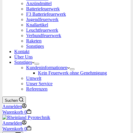
Anzündmittel
Batteriefeuerwerk
F3 Batteriefeuerwerk
Jugendfeuerwerk​
Knallartikel
Leuchtfeuerwerk​
Verbundfeuerwerk
Raketen
Sonstiges
Kontakt
Über Uns
Sonstiges
Kundeninformationen
Kein Feuerwerk ohne Genehmigung
Umwelt
Unser Service
Referenzen
Suchen
Anmelden
Warenkorb
0
Anmelden
Warenkorb
0