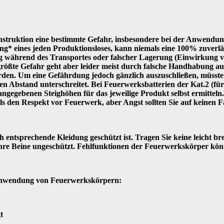
truktion eine bestimmte Gefahr, insbesondere bei der Anwendun
g* eines jeden Produktionsloses, kann niemals eine 100% zuverlä
g während des Transportes oder falscher Lagerung (Einwirkung vo
 größte Gefahr geht aber leider meist durch falsche Handhabung a
erden. Um eine Gefährdung jedoch gänzlich auszuschließen, müsste
en Abstand unterschreitet. Bei Feuerwerksbatterien der Kat.2 (für
egebenen Steighöhen für das jeweilige Produkt selbst ermitteln.
ls den Respekt vor Feuerwerk, aber Angst sollten Sie auf keinen F
ntsprechende Kleidung geschützt ist. Tragen Sie keine leicht br
hre Beine ungeschützt. Fehlfunktionen der Feuerwerkskörper kön
e Anwendung von Feuerwerkskörpern:
t