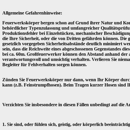
Allgemeine Gefahrenhinweise:
Feuerwerkskörper bergen schon auf Grund ihrer Natur und Kons
behördlicher Typenzulassung und umfangreicher Qualitätsprüfun
Produktionsfehler bei Einzelstücken, mechanischer Beschädigun
die Ihre Sicherheit, oder die von Dritten gefährden können. Die
gesetzlich vorgegeben Sicherheitsabstände deutlich minimiert w
sein, dass die Reichweite eines abgeschossenen Gegenstandes dies
bei ca. 60m. Großfeuerwerker können den Abstand anhand der ang
verantwortungsvoll und umsichtig verhalten. Verlieren Sie niema
Begleiter für Fehlverhalten sorgen können.
Zünden Sie Feuerwerkskörper nur dann, wenn Ihr Körper durch e
kann (z.B. Feinstrumpfhosen). Beim Tragen kurzer Hosen sind I
Verzichten Sie insbesondere in diesen Fällen unbedingt auf di
1. Sie sind, oder fühlen sich, geistig, oder körperlich beeinträchtig