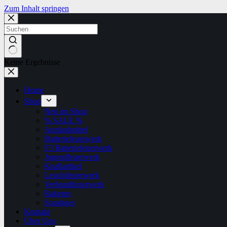
Zum Inhalt springen
Keine Ergebnisse
Home
Shop
Neu im Shop
% SALE %
Anzündmittel
Batteriefeuerwerk
F3 Batteriefeuerwerk
Jugendfeuerwerk​
Knallartikel
Leuchtfeuerwerk​
Verbundfeuerwerk
Raketen
Sonstiges
Kontakt
Über Uns