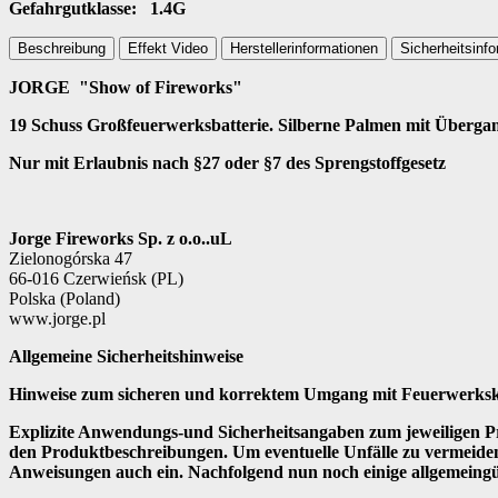
Gefahrgutklasse: 1.4G
Beschreibung
Effekt Video
Herstellerinformationen
Sicherheitsinf
JORGE "Show of Fireworks"
19 Schuss Großfeuerwerksbatterie. Silberne Palmen mit Überg
Nur mit Erlaubnis nach §27 oder §7 des Sprengstoffgesetz
Jorge Fireworks Sp. z o.o..uL
Zielonogórska 47
66-016 Czerwieńsk (PL)
Polska (Poland)
www.jorge.pl
Allgemeine Sicherheitshinweise
Hinweise zum sicheren und korrektem Umgang mit Feuerwerks
Explizite Anwendungs-und Sicherheitsangaben zum jeweiligen Pro
den Produktbeschreibungen. Um eventuelle Unfälle zu vermeide
Anweisungen auch ein. Nachfolgend nun noch einige allgemeingü