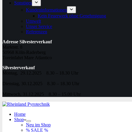
Sonstiges
Kundeninformationen
Kein Feuerwerk ohne Genehmigung
Umwelt
Unser Service
Referenzen
Adresse Silvesterverkauf
Marktstr. 8
50968 Köln-Raderberg
Toreinfahrt Mare Atlantico
Silvesterverkauf
Montag, 29.12.2025 8.30 – 18.30 Uhr
Dienstag, 30.12.2025 8.30 – 18.30 Uhr
Mittwoch, 31.12.2025 8.30 – 15.00 Uhr
Home
Shop
Neu im Shop
% SALE %