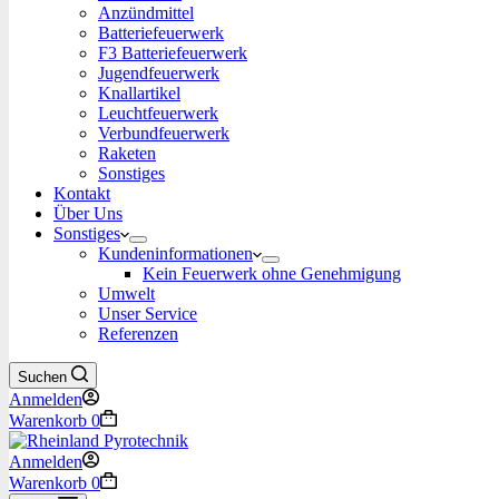
Anzündmittel
Batteriefeuerwerk
F3 Batteriefeuerwerk
Jugendfeuerwerk​
Knallartikel
Leuchtfeuerwerk​
Verbundfeuerwerk
Raketen
Sonstiges
Kontakt
Über Uns
Sonstiges
Kundeninformationen
Kein Feuerwerk ohne Genehmigung
Umwelt
Unser Service
Referenzen
Suchen
Anmelden
Warenkorb
0
Anmelden
Warenkorb
0