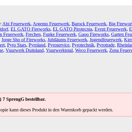
r:
Abi Feuerwerk
,
Argento Feuerwerk
,
Barock Feuerwerk
,
Big Firewor
ldorf
,
EL GATO Fireworks
,
EL GATO Pirotecnia
,
Event Feuerwerk
,
E
n Feuerwerk
,
Frechen
,
Funke Feuerwerk
,
Gaoo Fireworks
,
Garten Fe
,
Jorge Sho of Fireworks
,
Jubiläums Feuerwerk
,
Jugendfeuerwerk
,
Kir
ert
,
Pyro Stars
,
Pyroland
,
Pyroservice
,
Pyrotechnik
,
Pyrotrade
,
Rheinla
ne
,
Vuurwerk Duitsland
,
Vuurwerktotal
,
Weco Feuerwerk
,
Zena Feuer
§ 7 SprengG bestellbar.
Kopie kann dieses Produkt in den Warenkorb gepackt werden.