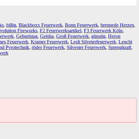
ks
,
billig
,
Blackboxx Feuerwerk
,
Bonn Feuerwerk
,
brennede Herzen
,
volution Fireworks
,
F2 Feuerwerksartikel
,
F3 Feuerwerk Köln
,
uerwerk
,
Geburtstag
,
Geisha
,
Groß Feuerwerk
,
günstig
,
Heron
mes Feuerwerk
,
Kramer Feuerwerk
,
Lesli Silveterfeuerwerk
,
Leucht
nd Pyrotechnik
,
röder Feuerwerk
,
Silvester Feuerwerk
,
Sprengkraft
,
werk