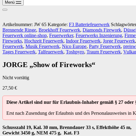
Menü
Artikelnummer:
JW 65
Kategorie:
F3 Batteriefeuerwerk
Schlagwörte
Brennende Ringe
,
Broekhoff Feuerwerk
,
Diamonds Firework
,
Düsse
Feuerwerk online-shop
,
Feuerwerker
,
Feuerwerks Inzenierung
,
Firme
Fireworks
,
Hochzeit Feuerwerk
,
Indoor Feuerwerk
,
Jorge Feuerwerk
Feuerwerk
,
Musik Feuerwerk
,
Nico Europe
,
Party Feuerwerk
,
preisw
Tages Feuerwerk
,
Talfeuerwerk
,
Toshpyro
,
Traum Feuerwerk
,
Vulka
JORGE „Show of Fireworks“
Nicht vorrätig
27,50
€
Diese Artikel sind nur für Erlaubnis-Inhaber gemäß § 27 oder 
Erst nach Zusendung der Erlaubnis und des Personalausweises in 
Schusszahl 19, Kal. 30 mm, Brenndauer 33 s, Effekthöhe 45 m,
Gewicht 3450 g, NEM 475 g, Kat. F3