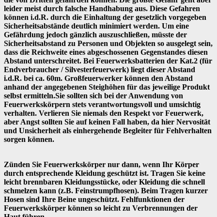
leider meist durch falsche Handhabung aus. Diese Gefahren
können i.d.R. durch die Einhaltung der gesetzlich vorgegeben
Sicherheitsabstände deutlich minimiert werden. Um eine
Gefährdung jedoch gänzlich auszuschließen, müsste der
Sicherheitsabstand zu Personen und Objekten so ausgelegt sein,
dass die Reichweite eines abgeschossenen Gegenstandes diesen
Abstand unterschreitet. Bei Feuerwerksbatterien der Kat.2 (für
Endverbraucher / Silvesterfeuerwerk) liegt dieser Abstand
i.d.R. bei ca. 60m. Großfeuerwerker können den Abstand
anhand der angegebenen Steighöhen für das jeweilige Produkt
selbst ermitteln.Sie sollten sich bei der Anwendung von
Feuerwerkskörpern stets verantwortungsvoll und umsichtig
verhalten. Verlieren Sie niemals den Respekt vor Feuerwerk,
aber Angst sollten Sie auf keinen Fall haben, da hier Nervosität
und Unsicherheit als einhergehende Begleiter für Fehlverhalten
sorgen können.
Zünden Sie Feuerwerkskörper nur dann, wenn Ihr Körper
durch entsprechende Kleidung geschützt ist. Tragen Sie keine
leicht brennbaren Kleidungsstücke, oder Kleidung die schnell
schmelzen kann (z.B. Feinstrumpfhosen). Beim Tragen kurzer
Hosen sind Ihre Beine ungeschützt. Fehlfunktionen der
Feuerwerkskörper können so leicht zu Verbrennungen der
Haut führen.