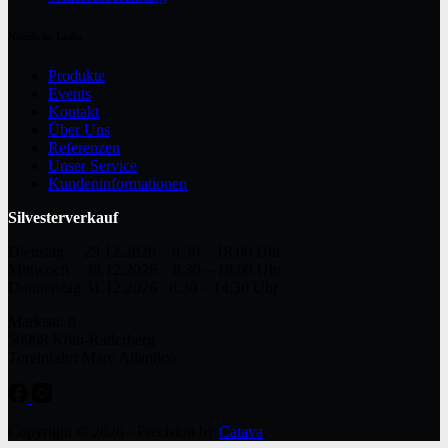
Nützliche Links
Produkte
Events
Kontakt
Über Uns
Referenzen
Unser Service
Kundeninformationen
Silvesterverkauf
Dienstag 29.12.2026 8.30 – 18.00 Uhr
Mittwoch 30.12.2026 8.30 – 18.00 Uhr
Donnerstag 31.12.2026 8.30 – 14.30 Uhr
Marktstr. 8
50968 Köln-Raderberg
Toreinfahrt Mare Atlantico
Copyright © 2026 - Precision by
Catava
.