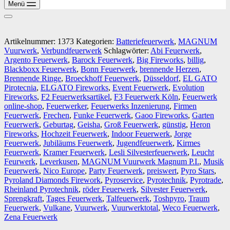
Menü
Artikelnummer:
1373
Kategorien:
Batteriefeuerwerk
,
MAGNUM
Vuurwerk
,
Verbundfeuerwerk
Schlagwörter:
Abi Feuerwerk
,
Argento Feuerwerk
,
Barock Feuerwerk
,
Big Fireworks
,
billig
,
Blackboxx Feuerwerk
,
Bonn Feuerwerk
,
brennende Herzen
,
Brennende Ringe
,
Broeckhoff Feuerwerk
,
Düsseldorf
,
EL GATO
Pirotecnia
,
ELGATO Fireworks
,
Event Feuerwerk
,
Evolution
Fireworks
,
F2 Feuerwerksartikel
,
F3 Feuerwerk Köln
,
Feuerwerk
online-shop
,
Feuerwerker
,
Feuerwerks Inzenierung
,
Firmen
Feuerwerk
,
Frechen
,
Funke Feuerwerk
,
Gaoo Fireworks
,
Garten
Feuerwerk
,
Geburtag
,
Geisha
,
Groß Feuerwerk
,
günstig
,
Heron
Fireworks
,
Hochzeit Feuerwerk
,
Indoor Feuerwerk
,
Jorge
Feuerwerk
,
Jubiläums Feuerwerk
,
Jugendfeuerwerk
,
Kirmes
Feuerwerk
,
Kramer Feuerwerk
,
Lesli Silvesterfeuerwerk
,
Leucht
Feurwerk
,
Leverkusen
,
MAGNUM Vuurwerk Magnum P.I.
,
Musik
Feuerwerk
,
Nico Europe
,
Party Feuerwerk
,
preiswert
,
Pyro Stars
,
Pyroland Diamonds Firework
,
Pyroservice
,
Pyrotechnik
,
Pyrotrade
,
Rheinland Pyrotechnik
,
röder Feuerwerk
,
Silvester Feuerwerk
,
Sprengkraft
,
Tages Feuerwerk
,
Talfeuerwerk
,
Toshpyro
,
Traum
Feuerwerk
,
Vulkane
,
Vuurwerk
,
Vuurwerktotal
,
Weco Feuerwerk
,
Zena Feuerwerk