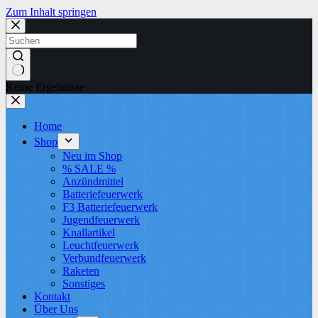
Zum Inhalt springen
Keine Ergebnisse
Home
Shop
Neu im Shop
% SALE %
Anzündmittel
Batteriefeuerwerk
F3 Batteriefeuerwerk
Jugendfeuerwerk​
Knallartikel
Leuchtfeuerwerk​
Verbundfeuerwerk
Raketen
Sonstiges
Kontakt
Über Uns