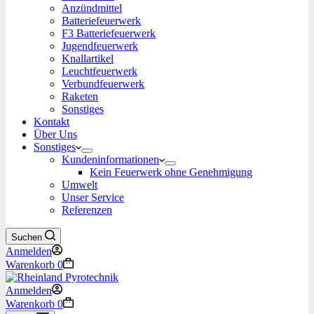
Anzündmittel
Batteriefeuerwerk
F3 Batteriefeuerwerk
Jugendfeuerwerk​
Knallartikel
Leuchtfeuerwerk​
Verbundfeuerwerk
Raketen
Sonstiges
Kontakt
Über Uns
Sonstiges
Kundeninformationen
Kein Feuerwerk ohne Genehmigung
Umwelt
Unser Service
Referenzen
Suchen
Anmelden
Warenkorb
0
Anmelden
Warenkorb
0