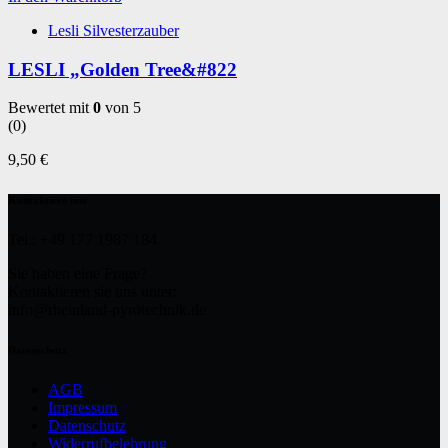
Lesli Silvesterzauber
LESLI „Golden Tree&#822
Bewertet mit
0
von 5
(0)
9,50
€
Kontaktiere uns
Tel.: +49 177 1987 184
Sie haben eine Frage?
Kontaktieren sie uns unter:
info@rheinland-pyrotechnik.de
Datenschutz
AGB
Impressum
Datenschutz
Widerrufbelehrung