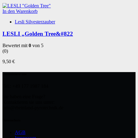
In den Warenkorb
Lesli Silvesterzauber
LESLI „Golden Tree&#822
Bewertet mit
0
von 5
(0)
9,50
€
Kontaktiere uns
Tel.: +49 177 1987 184
Sie haben eine Frage?
Kontaktieren sie uns unter:
info@rheinland-pyrotechnik.de
Datenschutz
AGB
Impressum