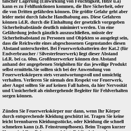
falscher Lagerung (Einwirkung von Feuchtigkeit, Hitze u.ä)
kann es zu Fehlfunktionen kommen, die Ihre Sicherheit, oder
die von Dritten gefährden können. Die größte Gefahr geht aber
leider meist durch falsche Handhabung aus. Diese Gefahren
können i.d.R. durch die Einhaltung der gesetzlich vorgegeben
Sicherheitsabstände deutlich minimiert werden. Um eine
Gefährdung jedoch gänzlich auszuschließen, müsste der
Sicherheitsabstand zu Personen und Objekten so ausgelegt sein,
dass die Reichweite eines abgeschossenen Gegenstandes diesen
Abstand unterschreitet. Bei Feuerwerksbatterien der Kat.2 (für
Endverbraucher / Silvesterfeuerwerk) liegt dieser Abstand
i.d.R. bei ca. 60m. Großfeuerwerker können den Abstand
anhand der angegebenen Steighöhen für das jeweilige Produkt
selbst ermitteln.Sie sollten sich bei der Anwendung von
Feuerwerkskörpern stets verantwortungsvoll und umsichtig
verhalten. Verlieren Sie niemals den Respekt vor Feuerwerk,
aber Angst sollten Sie auf keinen Fall haben, da hier Nervosität
und Unsicherheit als einhergehende Begleiter für Fehlverhalten
sorgen können.
Zünden Sie Feuerwerkskörper nur dann, wenn Ihr Körper
durch entsprechende Kleidung geschützt ist. Tragen Sie keine
leicht brennbaren Kleidungsstücke, oder Kleidung die schnell
schmelzen kann (z.B. Feinstrumpfhosen). Beim Tragen kurzer