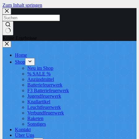
Zum Inhalt springen
Keine Ergebnisse
Home
Shop
Neu im Shop
% SALE %
Anzündmittel
Batteriefeuerwerk
F3 Batteriefeuerwerk
Jugendfeuerwerk​
Knallartikel
Leuchtfeuerwerk​
Verbundfeuerwerk
Raketen
Sonstiges
Kontakt
Über Uns