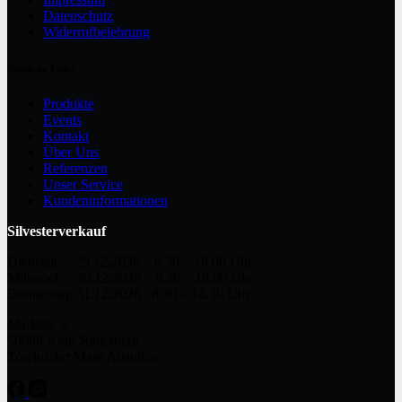
Datenschutz
Widerrufbelehrung
Nützliche Links
Produkte
Events
Kontakt
Über Uns
Referenzen
Unser Service
Kundeninformationen
Silvesterverkauf
Dienstag 29.12.2026 8.30 – 18.00 Uhr
Mittwoch 30.12.2026 8.30 – 18.00 Uhr
Donnerstag 31.12.2026 8.30 – 14.30 Uhr
Marktstr. 8
50968 Köln-Raderberg
Toreinfahrt Mare Atlantico