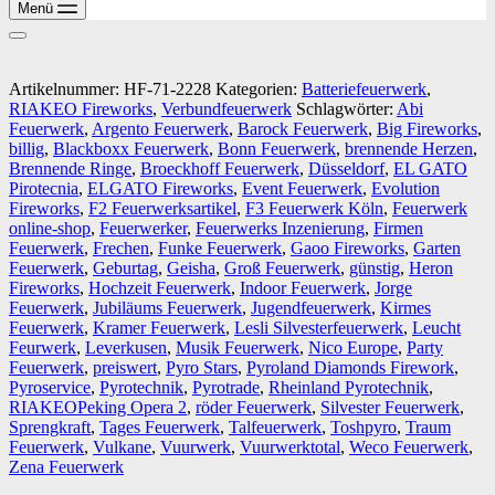
Menü
Artikelnummer:
HF-71-2228
Kategorien:
Batteriefeuerwerk
,
RIAKEO Fireworks
,
Verbundfeuerwerk
Schlagwörter:
Abi
Feuerwerk
,
Argento Feuerwerk
,
Barock Feuerwerk
,
Big Fireworks
,
billig
,
Blackboxx Feuerwerk
,
Bonn Feuerwerk
,
brennende Herzen
,
Brennende Ringe
,
Broeckhoff Feuerwerk
,
Düsseldorf
,
EL GATO
Pirotecnia
,
ELGATO Fireworks
,
Event Feuerwerk
,
Evolution
Fireworks
,
F2 Feuerwerksartikel
,
F3 Feuerwerk Köln
,
Feuerwerk
online-shop
,
Feuerwerker
,
Feuerwerks Inzenierung
,
Firmen
Feuerwerk
,
Frechen
,
Funke Feuerwerk
,
Gaoo Fireworks
,
Garten
Feuerwerk
,
Geburtag
,
Geisha
,
Groß Feuerwerk
,
günstig
,
Heron
Fireworks
,
Hochzeit Feuerwerk
,
Indoor Feuerwerk
,
Jorge
Feuerwerk
,
Jubiläums Feuerwerk
,
Jugendfeuerwerk
,
Kirmes
Feuerwerk
,
Kramer Feuerwerk
,
Lesli Silvesterfeuerwerk
,
Leucht
Feurwerk
,
Leverkusen
,
Musik Feuerwerk
,
Nico Europe
,
Party
Feuerwerk
,
preiswert
,
Pyro Stars
,
Pyroland Diamonds Firework
,
Pyroservice
,
Pyrotechnik
,
Pyrotrade
,
Rheinland Pyrotechnik
,
RIAKEOPeking Opera 2
,
röder Feuerwerk
,
Silvester Feuerwerk
,
Sprengkraft
,
Tages Feuerwerk
,
Talfeuerwerk
,
Toshpyro
,
Traum
Feuerwerk
,
Vulkane
,
Vuurwerk
,
Vuurwerktotal
,
Weco Feuerwerk
,
Zena Feuerwerk