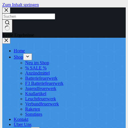
Zum Inhalt springen
Keine Ergebnisse
Home
Shop
Neu im Shop
% SALE %
Anzündmittel
Batteriefeuerwerk
F3 Batteriefeuerwerk
Jugendfeuerwerk​
Knallartikel
Leuchtfeuerwerk​
Verbundfeuerwerk
Raketen
Sonstiges
Kontakt
Über Uns