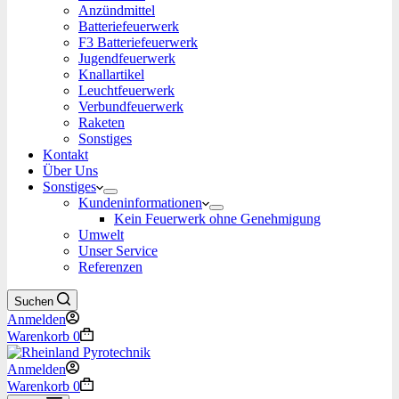
Anzündmittel
Batteriefeuerwerk
F3 Batteriefeuerwerk
Jugendfeuerwerk​
Knallartikel
Leuchtfeuerwerk​
Verbundfeuerwerk
Raketen
Sonstiges
Kontakt
Über Uns
Sonstiges
Kundeninformationen
Kein Feuerwerk ohne Genehmigung
Umwelt
Unser Service
Referenzen
Suchen
Anmelden
Warenkorb
0
Anmelden
Warenkorb
0