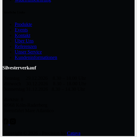
Nützliche Links
Produkte
Events
Kontakt
Über Uns
Referenzen
Unser Service
Kundeninformationen
Silvesterverkauf
Dienstag 29.12.2026 8.30 – 18.00 Uhr
Mittwoch 30.12.2026 8.30 – 18.00 Uhr
Donnerstag 31.12.2026 8.30 – 14.30 Uhr
Marktstr. 8
50968 Köln-Raderberg
Toreinfahrt Mare Atlantico
Copyright © 2026 - Precision by
Catava
.