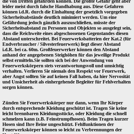
die von Dritten gefährden können. Die größte Gefahr geht aber
leider meist durch falsche Handhabung aus. Diese Gefahren
können i.d.R. durch die Einhaltung der gesetzlich vorgegeben
Sicherheitsabstände deutlich minimiert werden. Um eine
Gefährdung jedoch gänzlich auszuschließen, müsste der
Sicherheitsabstand zu Personen und Objekten so ausgelegt sein,
dass die Reichweite eines abgeschossenen Gegenstandes diesen
Abstand unterschreitet. Bei Feuerwerksbatterien der Kat.2 (für
Endverbraucher / Silvesterfeuerwerk) liegt dieser Abstand
i.d.R. bei ca. 60m. Großfeuerwerker können den Abstand
anhand der angegebenen Steighöhen für das jeweilige Produkt
selbst ermitteln.Sie sollten sich bei der Anwendung von
Feuerwerkskörpern stets verantwortungsvoll und umsichtig
verhalten. Verlieren Sie niemals den Respekt vor Feuerwerk,
aber Angst sollten Sie auf keinen Fall haben, da hier Nervosität
und Unsicherheit als einhergehende Begleiter für Fehlverhalten
sorgen können.
Zünden Sie Feuerwerkskörper nur dann, wenn Ihr Körper
durch entsprechende Kleidung geschützt ist. Tragen Sie keine
leicht brennbaren Kleidungsstücke, oder Kleidung die schnell
schmelzen kann (z.B. Feinstrumpfhosen). Beim Tragen kurzer
Hosen sind Ihre Beine ungeschützt. Fehlfunktionen der
Feuerwerkskörper können so leicht zu Verbrennungen der