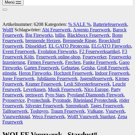
Menü
Artikelnummer:
6208
Kategorien:
% SALE %
,
Batteriefeuerwerk
,
Wolff
Schlagwörter:
Abi Feuerwerk
,
Argento Feuerwerk
,
Barock
Feuerwerk
,
Big Fireworks
,
billig
,
Blackboxx Feuerwerk
,
Bonn
Feuerwerk
,
brennende Herzen
,
Brennende Ringe
,
Broeckhoff
Feuerwerk
,
Düsseldorf
,
EL GATO Pirotecnia
,
ELGATO Fireworks
,
Event Feuerwerk
,
Evolution Fireworks
,
F2 Feuerwerksartikel
,
F3
Feuerwerk Köln
,
Feuerwerk online-shop
,
Feuerwerker
,
Feuerwerks
Inzenierung
,
Firmen Feuerwerk
,
Frechen
,
Funke Feuerwerk
,
Gaoo
Fireworks
,
Garten Feuerwerk
,
Geburtag
,
Geisha
,
Groß Feuerwerk
,
günstig
,
Heron Fireworks
,
Hochzeit Feuerwerk
,
Indoor Feuerwerk
,
Jorge Feuerwerk
,
Jubiläums Feuerwerk
,
Jugendfeuerwerk
,
Kirmes
Feuerwerk
,
Kramer Feuerwerk
,
Lesli Silvesterfeuerwerk
,
Leucht
Feurwerk
,
Leverkusen
,
Musik Feuerwerk
,
Nico Europe
,
Party
Feuerwerk
,
preiswert
,
Pyro Stars
,
Pyroland Diamonds Firework
,
Pyroservice
,
Pyrotechnik
,
Pyrotrade
,
Rheinland Pyrotechnik
,
röder
Feuerwerk
,
Silvester Feuerwerk
,
Sprengkraft
,
Tages Feuerwerk
,
Talfeuerwerk
,
Toshpyro
,
Traum Feuerwerk
,
Vulkane
,
Vuurwerk
,
Vuurwerktotal
,
Weco Feuerwerk
,
Wolff Vuurwerk Stardust
,
Zena
Feuerwerk
WOLFF Vuurwerk „Stardust“