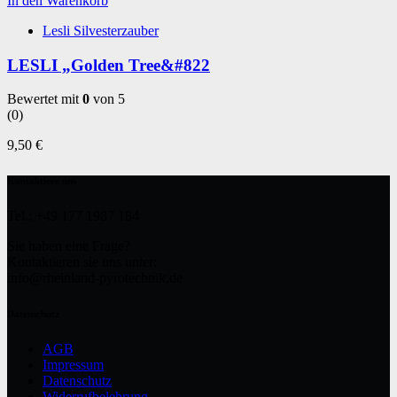
In den Warenkorb
Lesli Silvesterzauber
LESLI „Golden Tree&#822
Bewertet mit
0
von 5
(0)
9,50
€
Kontaktiere uns
Tel.: +49 177 1987 184
Sie haben eine Frage?
Kontaktieren sie uns unter:
info@rheinland-pyrotechnik.de
Datenschutz
AGB
Impressum
Datenschutz
Widerrufbelehrung